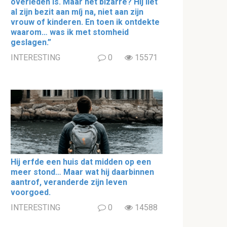
overleden is. Maar het bizarre? Hij liet
al zijn bezit aan míj na, niet aan zijn
vrouw of kinderen. En toen ik ontdekte
waarom… was ik met stomheid
geslagen.”
INTERESTING
0
15571
Hij erfde een huis dat midden op een
meer stond… Maar wat hij daarbinnen
aantrof, veranderde zijn leven
voorgoed.
INTERESTING
0
14588