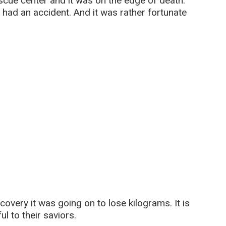
cue center and it was on the edge of death.
 had an accident. And it was rather fortunate
covery it was going on to lose kilograms. It is
l to their saviors.