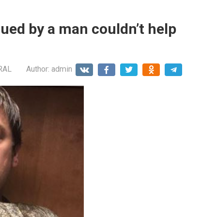
ued by a man couldn’t help
RAL
Author:
admin