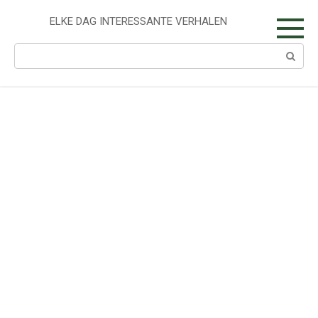
Skip
to
ELKE DAG INTERESSANTE VERHALEN
content
Search: