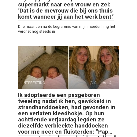
supermarkt naar een vrouw en zei:
‘Dat is de mevrouw die bij ons thuis
komt wanneer jij aan het werk bent.’
Drie maanden na de begrafenis van mijn moeder hing het
verdriet nog steeds in
INTERESTING
0
14
Ik adopteerde een pasgeboren
tweeling nadat ik hen, gewikkeld in
strandhanddoeken, had gevonden in
een verlaten kleedhokje. Op hun
achttiende verjaardag legden ze
diezelfde verbleekte handdoeken
voor me neer en fluisterden: “Pap…