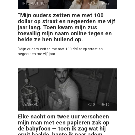
INTERESTING
0
29
“Mijn ouders zetten me met 100
dollar op straat en negeerden me vijf
jaar lang. Toen kwam mijn zus
toevallig mijn naam online tegen en
belde ze hen huilend op.
“Mijn ouders zetten me met 100 dollar op straat en
negeerden me vijf jaar
GENERAL
0
16
Elke nacht om twee uur verscheen
mijn man met een papieren zak op
de babyfoon — toen ik zag wat hij
eruit haalde, hapte ik naar adem