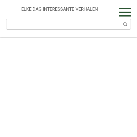
Skip
to
ELKE DAG INTERESSANTE VERHALEN
content
Search: