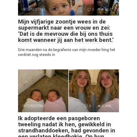
INTERESTING
0
853
Mijn vijfjarige zoontje wees in de
supermarkt naar een vrouw en zei:
‘Dat is de mevrouw die bij ons thuis
komt wanneer jij aan het werk bent.’
Drie maanden na de begrafenis van mijn moeder hing het
verdriet nog steeds in
INTERESTING
0
1,496
Ik adopteerde een pasgeboren
tweeling nadat ik hen, gewikkeld in
strandhanddoeken, had gevonden in
een verlaten kleedhokje. Op hun