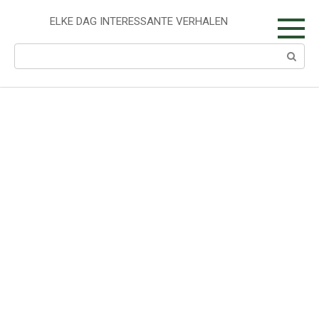
Skip
to
ELKE DAG INTERESSANTE VERHALEN
content
Search: