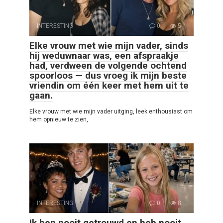
INTERESTING
0
5
Elke vrouw met wie mijn vader, sinds
hij weduwnaar was, een afspraakje
had, verdween de volgende ochtend
spoorloos — dus vroeg ik mijn beste
vriendin om één keer met hem uit te
gaan.
Elke vrouw met wie mijn vader uitging, leek enthousiast om
hem opnieuw te zien,
INTERESTING
0
8
Ik ben nooit getrouwd en heb nooit