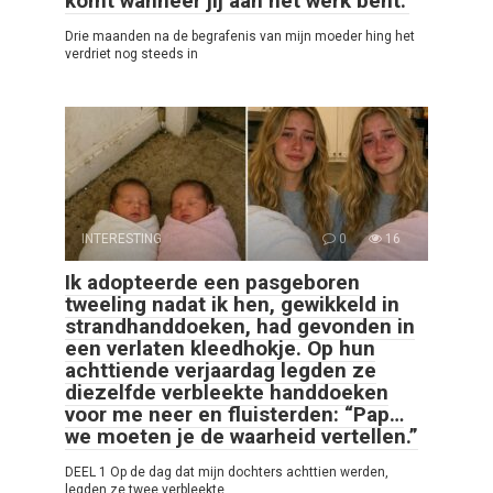
komt wanneer jij aan het werk bent.’
Drie maanden na de begrafenis van mijn moeder hing het
verdriet nog steeds in
INTERESTING
0
16
Ik adopteerde een pasgeboren
tweeling nadat ik hen, gewikkeld in
strandhanddoeken, had gevonden in
een verlaten kleedhokje. Op hun
achttiende verjaardag legden ze
diezelfde verbleekte handdoeken
voor me neer en fluisterden: “Pap…
we moeten je de waarheid vertellen.”
DEEL 1 Op de dag dat mijn dochters achttien werden,
legden ze twee verbleekte