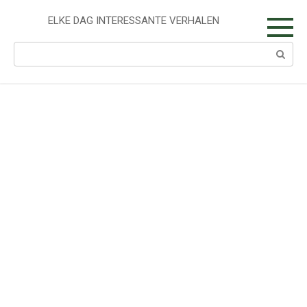
Skip
to
ELKE DAG INTERESSANTE VERHALEN
content
Search: