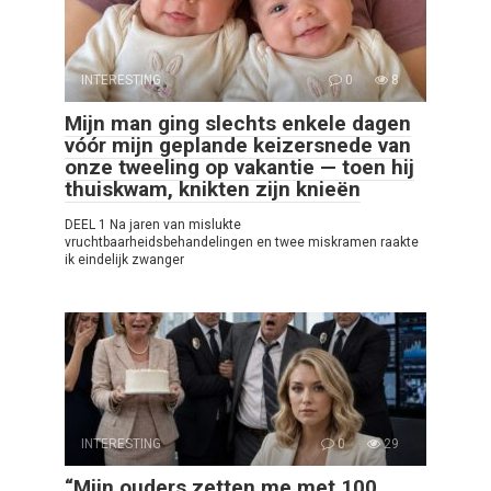
INTERESTING
0
8
Mijn man ging slechts enkele dagen
vóór mijn geplande keizersnede van
onze tweeling op vakantie — toen hij
thuiskwam, knikten zijn knieën
DEEL 1 Na jaren van mislukte
vruchtbaarheidsbehandelingen en twee miskramen raakte
ik eindelijk zwanger
INTERESTING
0
29
“Mijn ouders zetten me met 100