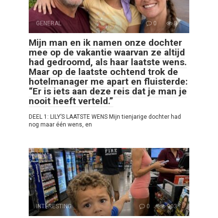
GENERAL
0
8
Mijn man en ik namen onze dochter
mee op de vakantie waarvan ze altijd
had gedroomd, als haar laatste wens.
Maar op de laatste ochtend trok de
hotelmanager me apart en fluisterde:
“Er is iets aan deze reis dat je man je
nooit heeft verteld.”
DEEL 1: LILY’S LAATSTE WENS Mijn tienjarige dochter had
nog maar één wens, en
INTERESTING
0
903