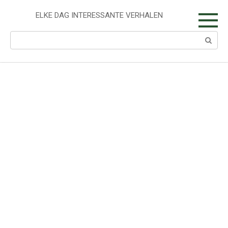
Skip
to
ELKE DAG INTERESSANTE VERHALEN
content
Search: