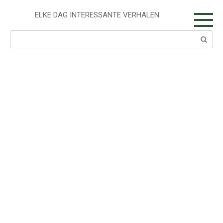
Skip
to
ELKE DAG INTERESSANTE VERHALEN
content
Search: