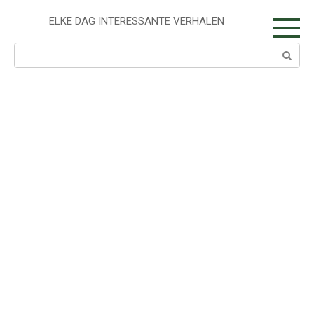
Skip
to
ELKE DAG INTERESSANTE VERHALEN
content
Search: