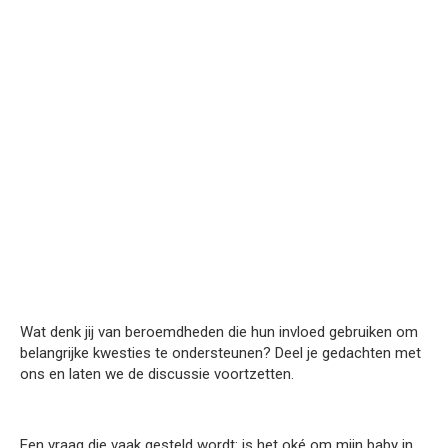
Wat denk jij van beroemdheden die hun invloed gebruiken om
belangrijke kwesties te ondersteunen? Deel je gedachten met
ons en laten we de discussie voortzetten.
Een vraag die vaak gesteld wordt: is het oké om mijn baby in