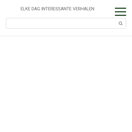
Skip
to
ELKE DAG INTERESSANTE VERHALEN
content
Search: