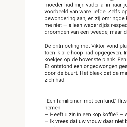
moeder had mijn vader al in haar 
voorbeeld van ware liefde. Zelfs o
bewondering aan, en zij omringde h
me niet — alleen wederzijds respec
droomden van een tweede, maar di
De ontmoeting met Viktor vond pl
toen ik alle hoop had opgegeven. I
koekjes op de bovenste plank. Een
Er ontstond een ongedwongen ges
door de buurt. Het bleek dat de ma
zich had.
“Een familieman met een kind,” flit
nemen.
— Heeft u zin in een kop koffie? — 
— Ik vrees dat uw vrouw daar niet b