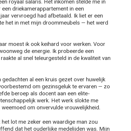
en royaal salaris. Het inkomen stelde me in
r een driekamerappartement in een
 jaar vervroegd had afbetaald. Ik liet er een
htte het in met mijn droommeubels — het werd
daar moest ik ook keihard voor werken. Voor
woonweg de energie. Ik probeerde een
 raakte al snel teleurgesteld in de kwaliteit van
n gedachten al een kruis gezet over huwelijk
 voorbestemd om gezinsgeluk te ervaren — zo
liefde beroep als docent aan een elite-
wetenschappelijk werk. Het werk slokte me
oor weemoed om onvervulde vrouwelijkheid.
 het lot me zeker een waardige man zou
seffend dat het ouderlijke medelijden was. Mijn