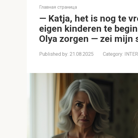
Главная страница
— Katja, het is nog te v
eigen kinderen te begin
Olya zorgen — zei mijn
Published by:
21.08.2025
Category:
INTE