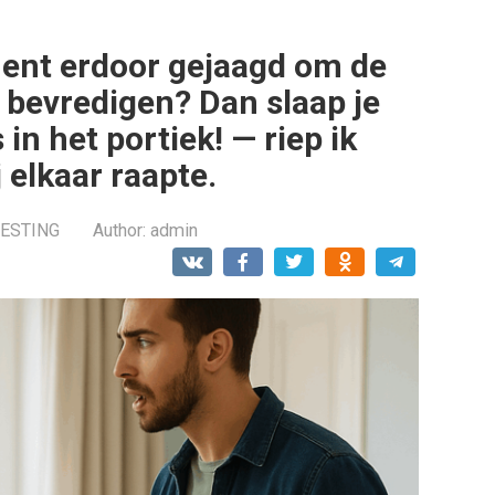
ment erdoor gejaagd om de
e bevredigen? Dan slaap je
in het portiek! — riep ik
j elkaar raapte.
RESTING
Author:
admin