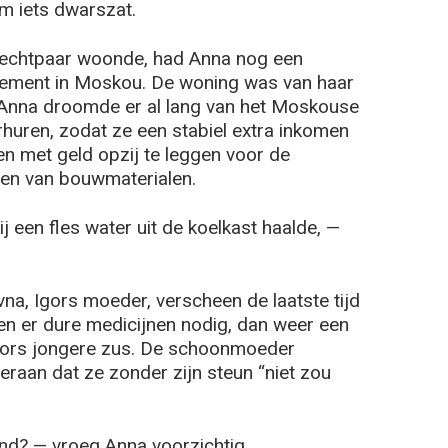
em iets dwarszat.
 echtpaar woonde, had Anna nog een
ment in Moskou. De woning was van haar
 Anna droomde er al lang van het Moskouse
huren, zodat ze een stabiel extra inkomen
 met geld opzij te leggen voor de
zen van bouwmaterialen.
ij een fles water uit de koelkast haalde, —
vna, Igors moeder, verscheen de laatste tijd
en er dure medicijnen nodig, dan weer een
Igors jongere zus. De schoonmoeder
raan dat ze zonder zijn steun “niet zou
and? — vroeg Anna voorzichtig.