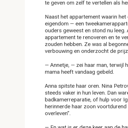
te geven om zelf te vertellen als h
Naast het appartement waarin het
eigendom — een tweekamerapparte
ouders geweest en stond nu leeg.
appartement te renoveren en te ver
zouden hebben. Ze was al begonnen
verbouwing en onderzocht de prij
— Annetje, — zei haar man, terwijl h
mama heeft vandaag gebeld.
Anna spitste haar oren. Nina Petro
steeds vaker in hun leven. Dan war
badkamerreparatie, of hulp voor 
herinnerde haar zoon voortdurend e
overleven”.
— En wat is er deze keer aan de h