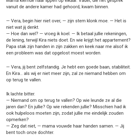
Mama klemde haar lippen op elkaar. Vader, die het gesprek
vanuit de andere kamer had gehoord, kwam binnen.
— Vera, begin hier niet over, — zijn stem klonk moe. — Het is
niet wat jij denkt.
— Hoe dan wel? — vroeg ik koel. — Ik betaal jullie rekeningen,
de lening, terwijl Kira niets doet. En wie krijgt het appartement?
Papa stak zijn handen in zijn zakken en keek naar me alsof ik
een probleem was dat opgelost moest worden.
— Vera, jij bent zelfstandig. Je hebt een goede baan, stabiliteit.
En Kira… als wij er niet meer zijn, zal ze niemand hebben om
op terug te vallen.
Ik lachte bitter.
— Niemand om op terug te vallen? Op wie leunde ze al die
jaren dan? En jullie? Op wie rekenden jullie? Misschien had ik
ook hulpeloos moeten zijn, zodat jullie me eindelijk zouden
opmerken?
— Zeg dat niet, — mama vouwde haar handen samen. — Jij
bent toch onze dochter.