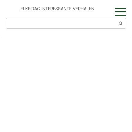
Skip
to
ELKE DAG INTERESSANTE VERHALEN
content
Search: