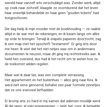
wereld haar vanzelf iets verschuldigd was. Zonder werk, altijd
op zoek naar zichzelf, klaagde ze voortdurend dat het leven
haar oneerlijk behandelde en haar geen “gouden tickets” had
toegeschoven.
Die dag hielp ik mijn moeder met de boekhouding — ze raakte
altijd in de war met de rekeningen, en ik kwam langs om alles
op orde te brengen. Terwijl ik stapels papieren doorzocht, zag
ik een map met het opschrift “testament”. Er ging iets door
me heen. Ik wist dat het niet netjes was om in andermans
documenten te neuzen, maar dit ging mij rechtstreeks aan. Ik
hield hen overeind, dus had ik het recht om te weten hoe ze
de toekomst wilden regelen.
Maar wat ik daar las, was een complete verrassing.
Het appartement en het buitenhuis — alles ging naar Kira. Ik
werd niet eens genoemd, behalve een paar formele zinnetjes
dat ze ons evenveel liefhadden.
Er kromp iets zo hard in mij samen dat ademen moeilijk werd.
Al die jaren, al mijn inspanningen — geld, tijd, zorg. Ik betaalde