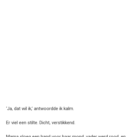
‘Ja, dat wil ik,’ antwoordde ik kalm.
Er viel een stilte. Dicht, verstikkend.
Mama sloeg een hand voor haar mond, vader werd rood, en