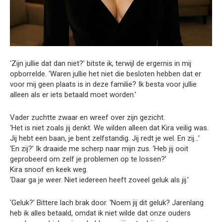
‘Zijn jullie dat dan niet?’ bitste ik, terwijl de ergernis in mij
opborrelde. ‘Waren jullie het niet die besloten hebben dat er
voor mij geen plaats is in deze familie? Ik besta voor jullie
alleen als er iets betaald moet worden.’
Vader zuchtte zwaar en wreef over zijn gezicht.
‘Het is niet zoals jij denkt. We wilden alleen dat Kira veilig was.
Jij hebt een baan, je bent zelfstandig. Jij redt je wel. En zij…’
‘En zij?’ Ik draaide me scherp naar mijn zus. ‘Heb jij ooit
geprobeerd om zelf je problemen op te lossen?’
Kira snoof en keek weg.
‘Daar ga je weer. Niet iedereen heeft zoveel geluk als jij.’
‘Geluk?’ Bittere lach brak door. ‘Noem jij dit geluk? Jarenlang
heb ik alles betaald, omdat ik niet wilde dat onze ouders