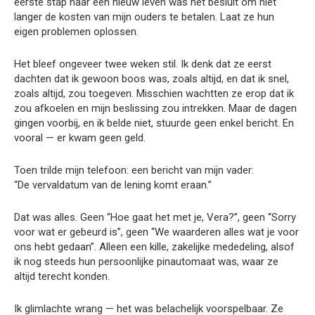
eerste stap naar een nieuw leven was het besluit om niet
langer de kosten van mijn ouders te betalen. Laat ze hun
eigen problemen oplossen.
Het bleef ongeveer twee weken stil. Ik denk dat ze eerst
dachten dat ik gewoon boos was, zoals altijd, en dat ik snel,
zoals altijd, zou toegeven. Misschien wachtten ze erop dat ik
zou afkoelen en mijn beslissing zou intrekken. Maar de dagen
gingen voorbij, en ik belde niet, stuurde geen enkel bericht. En
vooral — er kwam geen geld.
Toen trilde mijn telefoon: een bericht van mijn vader:
“De vervaldatum van de lening komt eraan.”
Dat was alles. Geen “Hoe gaat het met je, Vera?”, geen “Sorry
voor wat er gebeurd is”, geen “We waarderen alles wat je voor
ons hebt gedaan”. Alleen een kille, zakelijke mededeling, alsof
ik nog steeds hun persoonlijke pinautomaat was, waar ze
altijd terecht konden.
Ik glimlachte wrang — het was belachelijk voorspelbaar. Ze