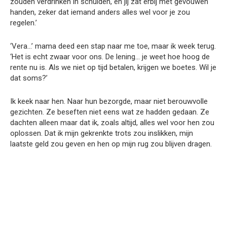
zouden verdrinken in schulden, en jij zat erbij met gevouwen
handen, zeker dat iemand anders alles wel voor je zou
regelen.’
‘Vera…’ mama deed een stap naar me toe, maar ik week terug.
‘Het is echt zwaar voor ons. De lening… je weet hoe hoog de
rente nu is. Als we niet op tijd betalen, krijgen we boetes. Wil je
dat soms?’
Ik keek naar hen. Naar hun bezorgde, maar niet berouwvolle
gezichten. Ze beseften niet eens wat ze hadden gedaan. Ze
dachten alleen maar dat ik, zoals altijd, alles wel voor hen zou
oplossen. Dat ik mijn gekrenkte trots zou inslikken, mijn
laatste geld zou geven en hen op mijn rug zou blijven dragen.