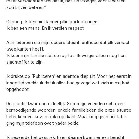
maar verwachtten wel dat ik, net als vroeger, voor iedereen
zou blijven betalen.”
Genoeg. Ik ben niet langer jullie portemonnee.
Ik ben een mens. En ik verdien respect.
Aan iedereen die mijn ouders steunt: onthoud dat elk verhaal
twee kanten heeft.
Ik keer mijn familie niet de rug toe. Ik weiger alleen nog hun
slachtoffer te zijn.
Ik drukte op “Publiceren” en ademde diep uit. Voor het eerst in
lange tijd voelde ik dat ik alles had gezegd wat zich in mij had
opgehoopt.
De reactie kwam onmiddellijk. Sommige vrienden schreven
bemoedigende woorden, enkele familieleden die onze situatie
beter kenden, kozen ook mijn kant. Maar nog geen uur later
ging mijn telefoon over: vader belde.
Ik negeerde het gesprek. Even daarna kwam er een bericht: