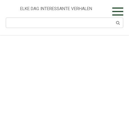
Skip
to
ELKE DAG INTERESSANTE VERHALEN
content
Search: