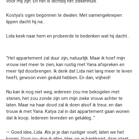
voor mij zijn. En het is dichtbij het ziekenhuis.
Kostya’s ogen begonnen te dwalen. Met samengeknepen
lippen dacht hij na…
Lida keek naar hem en probeerde te bedenken wat hij dacht…
“Het appartement zal duur zijn, natuurlijk. Maar ik hoef mijn
vrouw niet meer te zien, kan rustig met Yana afspreken en
meer tijd doorbrengen. Ik denk dat Lida niet lang meer te leven
heeft, gewoon even geduld hebben. En dan, vrijheid!
Nu kan ik nog niet weg, iedereen zou me bekogelen met
stenen, het zou zonde zijn om mijn zieke vrouw achter te
laten. Maar na haar dood zal ik doen alsof ik treur, en dan
trouw ik met Yana. Katya zal in dat appartement gaan wonen
dat ik koop. Iedereen tevreden en gelukkig…”
— Goed idee, Lida. Als je je dan rustiger voelt, laten we het
kopen. Voor jou doe ik alles. Hier, op je bankkaart, daar staat