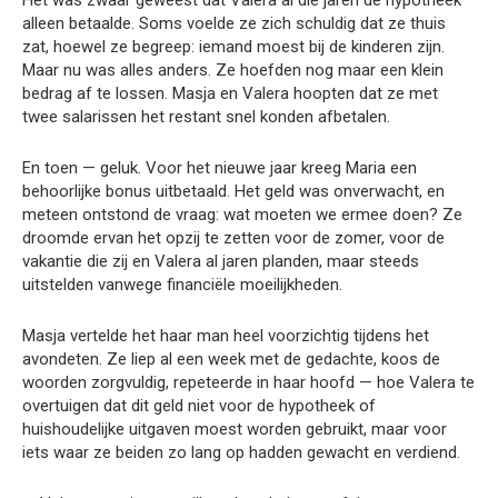
Het was zwaar geweest dat Valera al die jaren de hypotheek
alleen betaalde. Soms voelde ze zich schuldig dat ze thuis
zat, hoewel ze begreep: iemand moest bij de kinderen zijn.
Maar nu was alles anders. Ze hoefden nog maar een klein
bedrag af te lossen. Masja en Valera hoopten dat ze met
twee salarissen het restant snel konden afbetalen.
En toen — geluk. Voor het nieuwe jaar kreeg Maria een
behoorlijke bonus uitbetaald. Het geld was onverwacht, en
meteen ontstond de vraag: wat moeten we ermee doen? Ze
droomde ervan het opzij te zetten voor de zomer, voor de
vakantie die zij en Valera al jaren planden, maar steeds
uitstelden vanwege financiële moeilijkheden.
Masja vertelde het haar man heel voorzichtig tijdens het
avondeten. Ze liep al een week met de gedachte, koos de
woorden zorgvuldig, repeteerde in haar hoofd — hoe Valera te
overtuigen dat dit geld niet voor de hypotheek of
huishoudelijke uitgaven moest worden gebruikt, maar voor
iets waar ze beiden zo lang op hadden gewacht en verdiend.