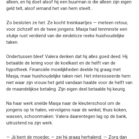
alleen, en hij doet alsof hij een buurman is die alleen zijn eigen
geld telt, alsof iemand het van hem steelt…
Zo besloten ze het. Ze kocht treinkaartjes — meteen retour,
voor zichzelf en de twee jongens. Masja had tenminste een
stukje rust verdiend van die eindeloze reeks huishoudelijke
taken.
Ondertussen bleef Valera denken dat hij alles goed deed. Hij
betaalde de lening voor de koelkast en de helft van de
hypotheek. Financiële moeilijkheden deelde hij graag met
Masja, maar huishoudelijke taken niet. Het interesseerde hem
niet waar zijn vrouw het geld vandaan haalde voor de helft van
de maandelijkse betaling. Zijn eigen deel betaalde hij keurig.
Na haar werk snelde Masja naar de kleuterschool om de
jongens op te halen, vervolgens naar de winkel, thuis koken,
wassen, schoonmaken. Valera daarentegen lag op de bank,
uitrustend na zijn werk.
— Jij bent de moeder, — zei hij graag herhalend. — Zorg dan