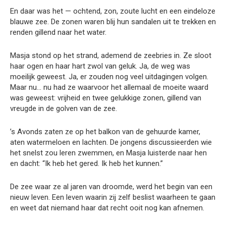
En daar was het — ochtend, zon, zoute lucht en een eindeloze
blauwe zee. De zonen waren blij hun sandalen uit te trekken en
renden gillend naar het water.
Masja stond op het strand, ademend de zeebries in. Ze sloot
haar ogen en haar hart zwol van geluk. Ja, de weg was
moeilijk geweest. Ja, er zouden nog veel uitdagingen volgen.
Maar nu… nu had ze waarvoor het allemaal de moeite waard
was geweest: vrijheid en twee gelukkige zonen, gillend van
vreugde in de golven van de zee.
’s Avonds zaten ze op het balkon van de gehuurde kamer,
aten watermeloen en lachten. De jongens discussieerden wie
het snelst zou leren zwemmen, en Masja luisterde naar hen
en dacht: “Ik heb het gered. Ik heb het kunnen.”
De zee waar ze al jaren van droomde, werd het begin van een
nieuw leven. Een leven waarin zij zelf beslist waarheen te gaan
en weet dat niemand haar dat recht ooit nog kan afnemen.