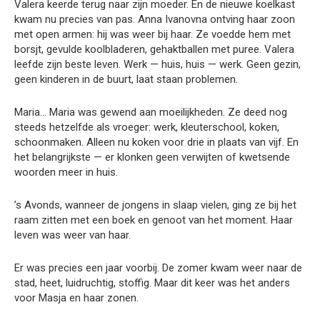
Valera keerde terug naar zijn moeder. En de nieuwe koelkast
kwam nu precies van pas. Anna Ivanovna ontving haar zoon
met open armen: hij was weer bij haar. Ze voedde hem met
borsjt, gevulde koolbladeren, gehaktballen met puree. Valera
leefde zijn beste leven. Werk — huis, huis — werk. Geen gezin,
geen kinderen in de buurt, laat staan problemen.
Maria… Maria was gewend aan moeilijkheden. Ze deed nog
steeds hetzelfde als vroeger: werk, kleuterschool, koken,
schoonmaken. Alleen nu koken voor drie in plaats van vijf. En
het belangrijkste — er klonken geen verwijten of kwetsende
woorden meer in huis.
’s Avonds, wanneer de jongens in slaap vielen, ging ze bij het
raam zitten met een boek en genoot van het moment. Haar
leven was weer van haar.
Er was precies een jaar voorbij. De zomer kwam weer naar de
stad, heet, luidruchtig, stoffig. Maar dit keer was het anders
voor Masja en haar zonen.