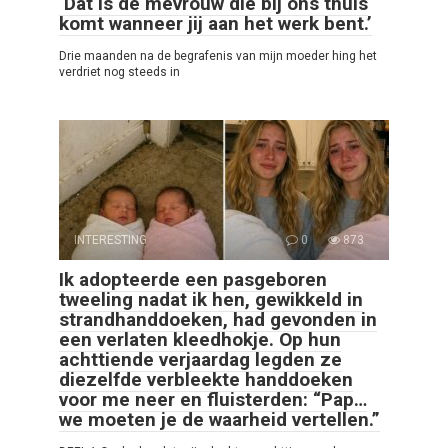
‘Dat is de mevrouw die bij ons thuis
komt wanneer jij aan het werk bent.’
Drie maanden na de begrafenis van mijn moeder hing het
verdriet nog steeds in
INTERESTING
0
873
Ik adopteerde een pasgeboren
tweeling nadat ik hen, gewikkeld in
strandhanddoeken, had gevonden in
een verlaten kleedhokje. Op hun
achttiende verjaardag legden ze
diezelfde verbleekte handdoeken
voor me neer en fluisterden: “Pap…
we moeten je de waarheid vertellen.”