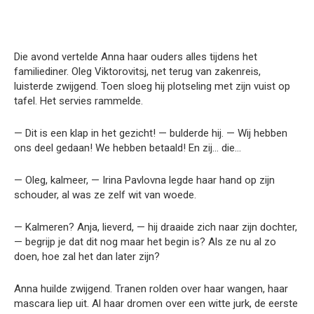
Die avond vertelde Anna haar ouders alles tijdens het
familiediner. Oleg Viktorovitsj, net terug van zakenreis,
luisterde zwijgend. Toen sloeg hij plotseling met zijn vuist op
tafel. Het servies rammelde.
— Dit is een klap in het gezicht! — bulderde hij. — Wij hebben
ons deel gedaan! We hebben betaald! En zij… die…
— Oleg, kalmeer, — Irina Pavlovna legde haar hand op zijn
schouder, al was ze zelf wit van woede.
— Kalmeren? Anja, lieverd, — hij draaide zich naar zijn dochter,
— begrijp je dat dit nog maar het begin is? Als ze nu al zo
doen, hoe zal het dan later zijn?
Anna huilde zwijgend. Tranen rolden over haar wangen, haar
mascara liep uit. Al haar dromen over een witte jurk, de eerste