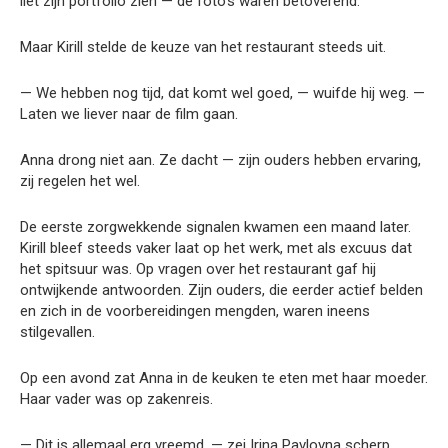
liet zijn portfolio zien — de foto’s waren betoverend.
Maar Kirill stelde de keuze van het restaurant steeds uit.
— We hebben nog tijd, dat komt wel goed, — wuifde hij weg. —
Laten we liever naar de film gaan.
Anna drong niet aan. Ze dacht — zijn ouders hebben ervaring,
zij regelen het wel.
De eerste zorgwekkende signalen kwamen een maand later.
Kirill bleef steeds vaker laat op het werk, met als excuus dat
het spitsuur was. Op vragen over het restaurant gaf hij
ontwijkende antwoorden. Zijn ouders, die eerder actief belden
en zich in de voorbereidingen mengden, waren ineens
stilgevallen.
Op een avond zat Anna in de keuken te eten met haar moeder.
Haar vader was op zakenreis.
— Dit is allemaal erg vreemd, — zei Irina Pavlovna scherp