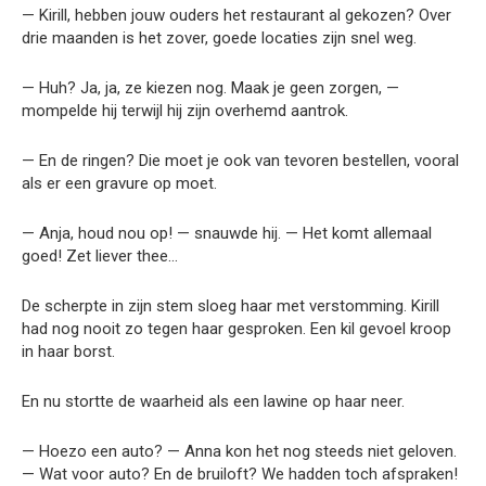
— Kirill, hebben jouw ouders het restaurant al gekozen? Over
drie maanden is het zover, goede locaties zijn snel weg.
— Huh? Ja, ja, ze kiezen nog. Maak je geen zorgen, —
mompelde hij terwijl hij zijn overhemd aantrok.
— En de ringen? Die moet je ook van tevoren bestellen, vooral
als er een gravure op moet.
— Anja, houd nou op! — snauwde hij. — Het komt allemaal
goed! Zet liever thee…
De scherpte in zijn stem sloeg haar met verstomming. Kirill
had nog nooit zo tegen haar gesproken. Een kil gevoel kroop
in haar borst.
En nu stortte de waarheid als een lawine op haar neer.
— Hoezo een auto? — Anna kon het nog steeds niet geloven.
— Wat voor auto? En de bruiloft? We hadden toch afspraken!