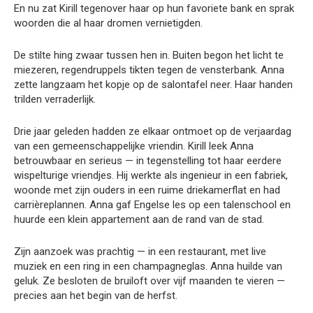
En nu zat Kirill tegenover haar op hun favoriete bank en sprak
woorden die al haar dromen vernietigden.
De stilte hing zwaar tussen hen in. Buiten begon het licht te
miezeren, regendruppels tikten tegen de vensterbank. Anna
zette langzaam het kopje op de salontafel neer. Haar handen
trilden verraderlijk.
Drie jaar geleden hadden ze elkaar ontmoet op de verjaardag
van een gemeenschappelijke vriendin. Kirill leek Anna
betrouwbaar en serieus — in tegenstelling tot haar eerdere
wispelturige vriendjes. Hij werkte als ingenieur in een fabriek,
woonde met zijn ouders in een ruime driekamerflat en had
carrièreplannen. Anna gaf Engelse les op een talenschool en
huurde een klein appartement aan de rand van de stad.
Zijn aanzoek was prachtig — in een restaurant, met live
muziek en een ring in een champagneglas. Anna huilde van
geluk. Ze besloten de bruiloft over vijf maanden te vieren —
precies aan het begin van de herfst.