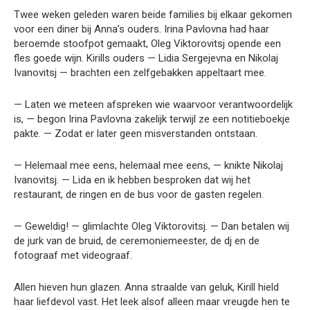
Twee weken geleden waren beide families bij elkaar gekomen
voor een diner bij Anna’s ouders. Irina Pavlovna had haar
beroemde stoofpot gemaakt, Oleg Viktorovitsj opende een
fles goede wijn. Kirills ouders — Lidia Sergejevna en Nikolaj
Ivanovitsj — brachten een zelfgebakken appeltaart mee.
— Laten we meteen afspreken wie waarvoor verantwoordelijk
is, — begon Irina Pavlovna zakelijk terwijl ze een notitieboekje
pakte. — Zodat er later geen misverstanden ontstaan.
— Helemaal mee eens, helemaal mee eens, — knikte Nikolaj
Ivanovitsj. — Lida en ik hebben besproken dat wij het
restaurant, de ringen en de bus voor de gasten regelen.
— Geweldig! — glimlachte Oleg Viktorovitsj. — Dan betalen wij
de jurk van de bruid, de ceremoniemeester, de dj en de
fotograaf met videograaf.
Allen hieven hun glazen. Anna straalde van geluk, Kirill hield
haar liefdevol vast. Het leek alsof alleen maar vreugde hen te