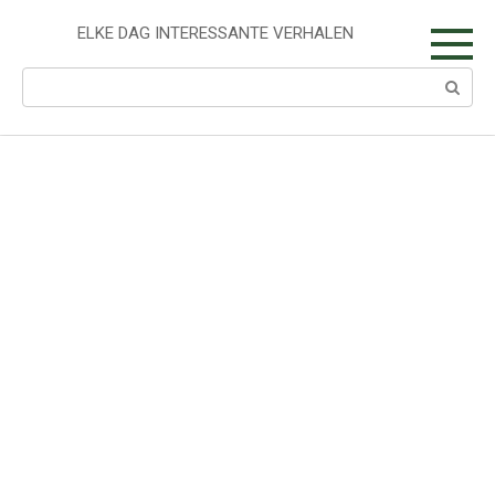
Skip
to
ELKE DAG INTERESSANTE VERHALEN
content
Search: