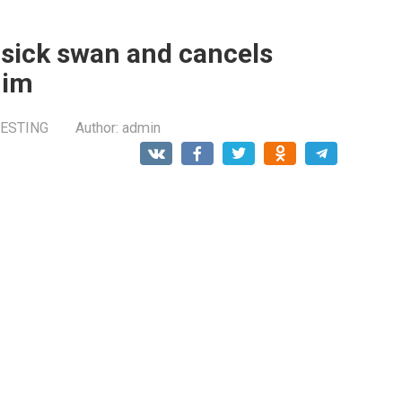
ick swan and cancels
him
RESTING
Author:
admin