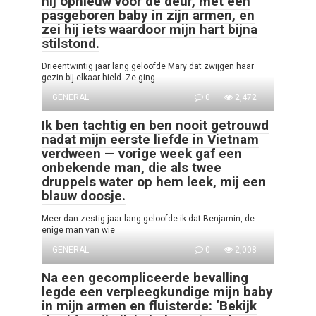
hij opnieuw voor de deur, met een
pasgeboren baby in zijn armen, en
zei hij iets waardoor mijn hart bijna
stilstond.
Drieëntwintig jaar lang geloofde Mary dat zwijgen haar
gezin bij elkaar hield. Ze ging
GENERAL
0
2,472
Ik ben tachtig en ben nooit getrouwd
nadat mijn eerste liefde in Vietnam
verdween — vorige week gaf een
onbekende man, die als twee
druppels water op hem leek, mij een
blauw doosje.
Meer dan zestig jaar lang geloofde ik dat Benjamin, de
enige man van wie
GENERAL
0
2,008
Na een gecompliceerde bevalling
legde een verpleegkundige mijn baby
in mijn armen en fluisterde: ‘Bekijk