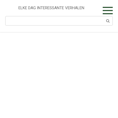
Skip
to
ELKE DAG INTERESSANTE VERHALEN
content
Search: