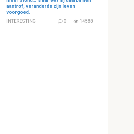
meer stond… Maar wat hij daarbinnen
aantrof, veranderde zijn leven
voorgoed.
INTERESTING
0
14588