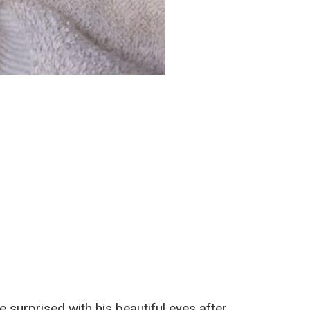
 surprised with his beautiful eyes after