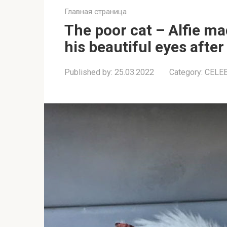
Главная страница
The poor cat – Alfie m
his beautiful eyes afte
Published by:
25.03.2022
Category:
CELE