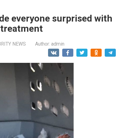
ade everyone surprised with
r treatment
BRITY NEWS
Author:
admin