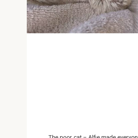
The poor cat – Alfie made everyone