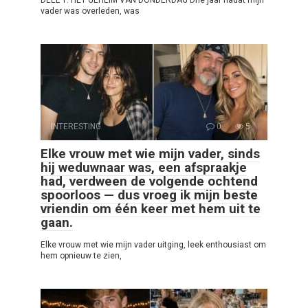
DEEL 1: HET GEHEIM VAN DONDERDAG Drie jaar nadat mijn
vader was overleden, was
INTERESTING
0
5
Elke vrouw met wie mijn vader, sinds
hij weduwnaar was, een afspraakje
had, verdween de volgende ochtend
spoorloos — dus vroeg ik mijn beste
vriendin om één keer met hem uit te
gaan.
Elke vrouw met wie mijn vader uitging, leek enthousiast om
hem opnieuw te zien,