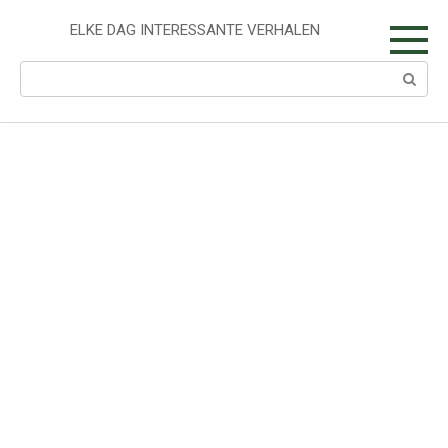
Skip
to
ELKE DAG INTERESSANTE VERHALEN
content
Search: