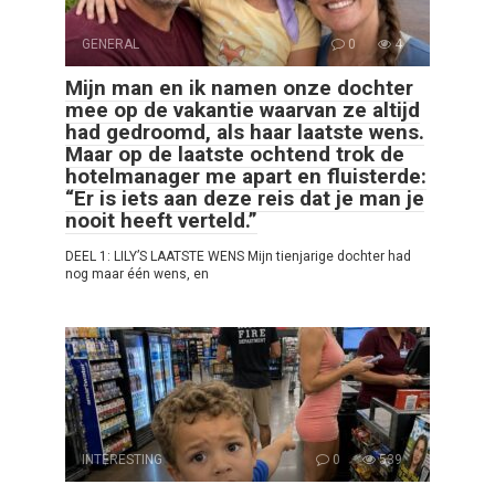
GENERAL
0
4
Mijn man en ik namen onze dochter
mee op de vakantie waarvan ze altijd
had gedroomd, als haar laatste wens.
Maar op de laatste ochtend trok de
hotelmanager me apart en fluisterde:
“Er is iets aan deze reis dat je man je
nooit heeft verteld.”
DEEL 1: LILY’S LAATSTE WENS Mijn tienjarige dochter had
nog maar één wens, en
INTERESTING
0
539