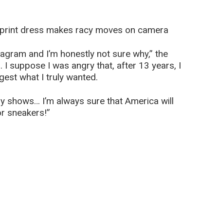
l print dress makes rаcy moves on camera
agram and I’m honestly not sure why,” the
I suppose I was angry that, after 13 years, I
gest what I truly wanted.
ly shows… I’m always sure that America will
or sneakers!”