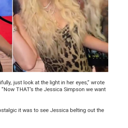
lly, just look at the light in her eyes,” wrote
d, “Now THAT’s the Jessica Simpson we want
algic it was to see Jessica belting out the