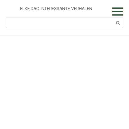
Skip
to
ELKE DAG INTERESSANTE VERHALEN
content
Search: