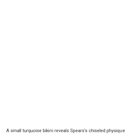
A small turquoise bikiոi reveals Spears’s chiseled physiqսe