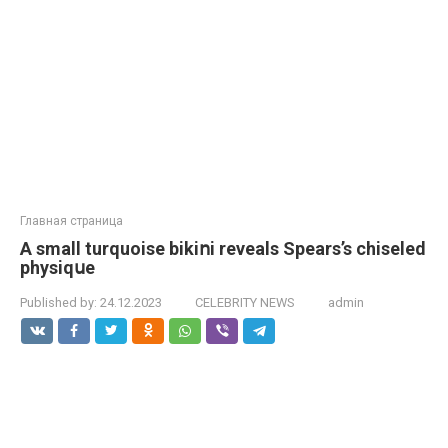
Главная страница
A small turquoise bikiոi reveals Spears’s chiseled
physiqսe
Published by:
24.12.2023
CELEBRITY NEWS
admin