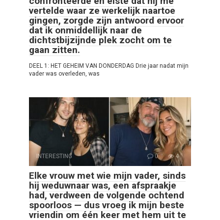
confronteerde en eiste dat hij me
vertelde waar ze werkelijk naartoe
gingen, zorgde zijn antwoord ervoor
dat ik onmiddellijk naar de
dichtstbijzijnde plek zocht om te
gaan zitten.
DEEL 1: HET GEHEIM VAN DONDERDAG Drie jaar nadat mijn
vader was overleden, was
INTERESTING
0
4
Elke vrouw met wie mijn vader, sinds
hij weduwnaar was, een afspraakje
had, verdween de volgende ochtend
spoorloos — dus vroeg ik mijn beste
vriendin om één keer met hem uit te