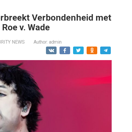
erbreekt Verbondenheid met
n Roe v. Wade
BRITY NEWS
Author:
admin