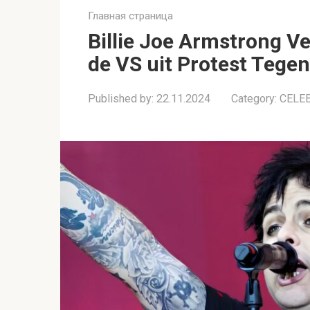
Главная страница
Billie Joe Armstrong V
de VS uit Protest Tege
Published by:
22.11.2024
Category:
CELE