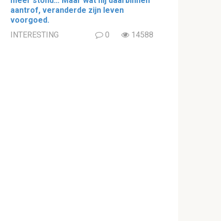
meer stond… Maar wat hij daarbinnen
aantrof, veranderde zijn leven
voorgoed.
INTERESTING
0
14588