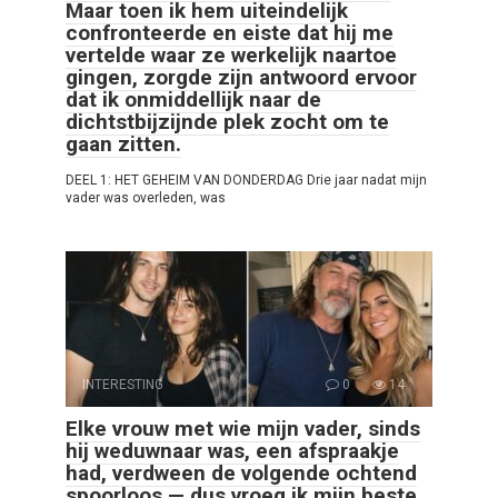
Maar toen ik hem uiteindelijk
confronteerde en eiste dat hij me
vertelde waar ze werkelijk naartoe
gingen, zorgde zijn antwoord ervoor
dat ik onmiddellijk naar de
dichtstbijzijnde plek zocht om te
gaan zitten.
DEEL 1: HET GEHEIM VAN DONDERDAG Drie jaar nadat mijn
vader was overleden, was
INTERESTING
0
14
Elke vrouw met wie mijn vader, sinds
hij weduwnaar was, een afspraakje
had, verdween de volgende ochtend
spoorloos — dus vroeg ik mijn beste