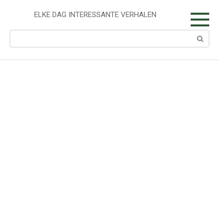
Skip
to
ELKE DAG INTERESSANTE VERHALEN
content
Search: