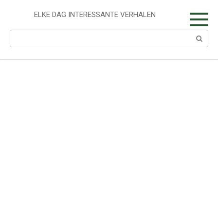
Skip
to
ELKE DAG INTERESSANTE VERHALEN
content
Search: