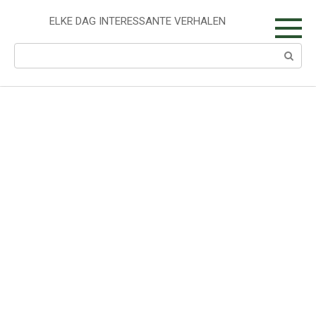
Skip
to
ELKE DAG INTERESSANTE VERHALEN
content
Search: