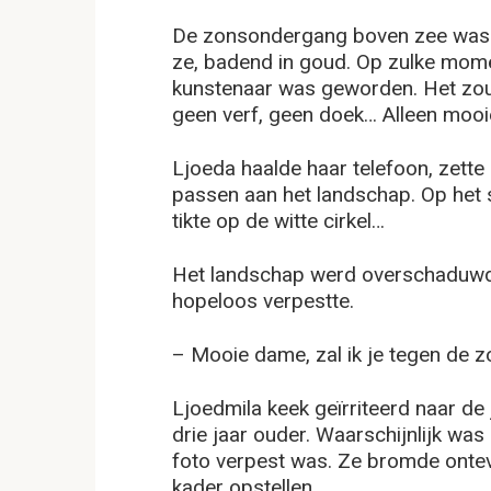
De zonsondergang boven zee was p
ze, badend in goud. Op zulke mom
kunstenaar was geworden. Het zou 
geen verf, geen doek… Alleen mooie
Ljoeda haalde haar telefoon, zett
passen aan het landschap. Op het s
tikte op de witte cirkel…
Het landschap werd overschaduwd d
hopeloos verpestte.
– Mooie dame, zal ik je tegen de 
Ljoedmila keek geïrriteerd naar de
drie jaar ouder. Waarschijnlijk wa
foto verpest was. Ze bromde ontev
kader opstellen.