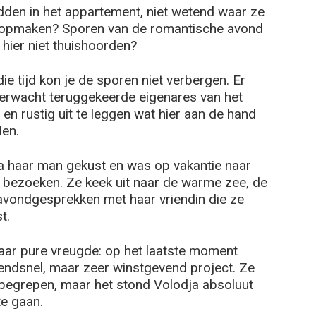
idden in het appartement, niet wetend waar ze
d opmaken? Sporen van de romantische avond
hier niet thuishoorden?
die tijd kon je de sporen niet verbergen. Er
verwacht teruggekeerde eigenares van het
n rustig uit te leggen wat hier aan de hand
den.
 haar man gekust en was op vakantie naar
 bezoeken. Ze keek uit naar de warme zee, de
 avondgesprekken met haar vriendin die ze
t.
haar pure vreugde: op het laatste moment
zendsnel, maar zeer winstgevend project. Ze
 begrepen, maar het stond Volodja absoluut
te gaan.