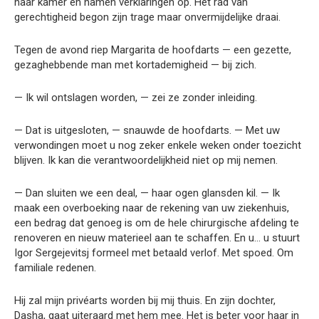
haar kamer en namen verklaringen op. Het rad van
gerechtigheid begon zijn trage maar onvermijdelijke draai.
Tegen de avond riep Margarita de hoofdarts — een gezette,
gezaghebbende man met kortademigheid — bij zich.
— Ik wil ontslagen worden, — zei ze zonder inleiding.
— Dat is uitgesloten, — snauwde de hoofdarts. — Met uw
verwondingen moet u nog zeker enkele weken onder toezicht
blijven. Ik kan die verantwoordelijkheid niet op mij nemen.
— Dan sluiten we een deal, — haar ogen glansden kil. — Ik
maak een overboeking naar de rekening van uw ziekenhuis,
een bedrag dat genoeg is om de hele chirurgische afdeling te
renoveren en nieuw materieel aan te schaffen. En u… u stuurt
Igor Sergejevitsj formeel met betaald verlof. Met spoed. Om
familiale redenen.
Hij zal mijn privéarts worden bij mij thuis. En zijn dochter,
Dasha, gaat uiteraard met hem mee. Het is beter voor haar in