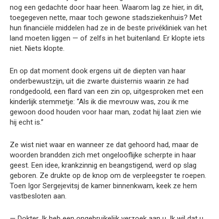
nog een gedachte door haar heen. Waarom lag ze hier, in dit,
toegegeven nette, maar toch gewone stadsziekenhuis? Met
hun financiële middelen had ze in de beste privékliniek van het
land moeten liggen — of zelfs in het buitenland. Er klopte iets
niet. Niets klopte.
En op dat moment dook ergens uit de diepten van haar
onderbewustzijn, uit die zwarte duisternis waarin ze had
rondgedoold, een flard van een zin op, uitgesproken met een
kinderlijk stemmetje: “Als ik die mevrouw was, zou ik me
gewoon dood houden voor haar man, zodat hij laat zien wie
hij echt is.”
Ze wist niet waar en wanneer ze dat gehoord had, maar de
woorden brandden zich met ongelooflijke scherpte in haar
geest. Een idee, krankzinnig en beangstigend, werd op slag
geboren. Ze drukte op de knop om de verpleegster te roepen.
Toen Igor Sergejevitsj de kamer binnenkwam, keek ze hem
vastbesloten aan.
— Dokter. Ik heb een ongebruikelijk verzoek aan u. Ik wil dat u