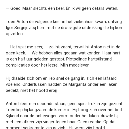
— Goed. Maar slechts één keer. En ik wil geen details weten.
Toen Anton de volgende keer in het ziekenhuis kwam, ontving
Igor Sergejevitsj hem met de droevigste uitdrukking die hij kon
opzetten.
— Het spijt me zeer, — zei hij zacht, terwijl hij Anton niet in de
ogen keek. — We hebben alles gedaan wat konden. Haar hart
is een half uur geleden gestopt. Plotselinge hartstilstand…
complicaties door het letsel. Mijn medeleven.
Hij draaide zich om en liep snel de gang in, zich een lafaard
voelend. Ondertussen hadden ze Margarita onder een laken
bedekt, met het hoofd erbij.
Anton bleef een seconde staan; geen spier trok in zijn gezicht.
Toen liep hij langzaam de kamer in. Hij boog zich over het bed.
Kijkend naar de onbewogen vorm onder het laken, duwde hij
met een afkeer zijn vinger tegen haar. Geen reactie. Op dat
moment verkrampte zijn gezicht. Hij wierp zijn hoofd