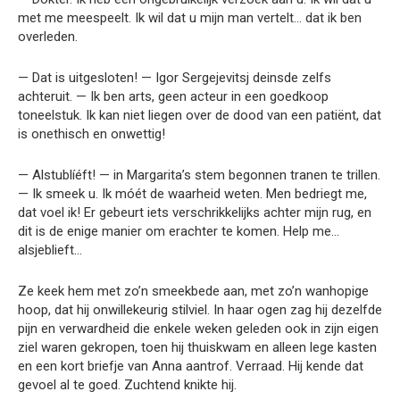
met me meespeelt. Ik wil dat u mijn man vertelt… dat ik ben
overleden.
— Dat is uitgesloten! — Igor Sergejevitsj deinsde zelfs
achteruit. — Ik ben arts, geen acteur in een goedkoop
toneelstuk. Ik kan niet liegen over de dood van een patiënt, dat
is onethisch en onwettig!
— Alstublíéft! — in Margarita’s stem begonnen tranen te trillen.
— Ik smeek u. Ik móét de waarheid weten. Men bedriegt me,
dat voel ik! Er gebeurt iets verschrikkelijks achter mijn rug, en
dit is de enige manier om erachter te komen. Help me…
alsjeblieft…
Ze keek hem met zo’n smeekbede aan, met zo’n wanhopige
hoop, dat hij onwillekeurig stilviel. In haar ogen zag hij dezelfde
pijn en verwardheid die enkele weken geleden ook in zijn eigen
ziel waren gekropen, toen hij thuiskwam en alleen lege kasten
en een kort briefje van Anna aantrof. Verraad. Hij kende dat
gevoel al te goed. Zuchtend knikte hij.