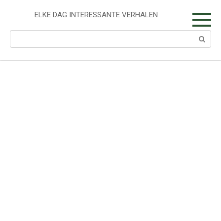
Skip
to
ELKE DAG INTERESSANTE VERHALEN
content
Search: