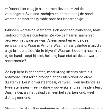
— Dasha, hier mag je niet komen, lieverd, — zei de
verpleegster Svetlana zachtjes en nam haar bij de hand,
waarna ze haar terugleidde naar het kinderhoekje.
Intussen worstelde Margarita zich door een plakkerige, taaie,
ondoordringbare duisternis. Ze voelde haar lichaam niet,
begreep niet waar ze was. Alleen angst en eindeloze
eenzaamheid. Waar is Anton? Waar is haar geliefde man, die
altijd bij haar beloofde te blijven? Waarom houdt hij haar niet
bij de hand, roept hij niet, helpt hij haar niet uit deze zwarte
nachtmerrie?
Ze riep hem in gedachten, maar kreeg slechts stilte als
antwoord. Plotseling drongen er geluiden door de dikke
duisternis. Eerst onverstaanbaar, ver weg. Toen herkende ze
twee stemmen — een kalme vrouwelijke en… een kinderstem.
Dun, helder, als het geluid van een belletje. Een kind. Heel
dichtbij een kind.
Die simpele, duidelijke gedachte werd een reddingsbaken voor