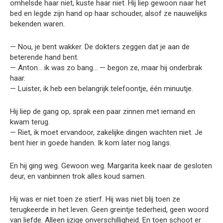
omhelsde haar niet, kuste haar niet. Hij liep gewoon naar het
bed en legde zijn hand op haar schouder, alsof ze nauwelijks
bekenden waren.
— Nou, je bent wakker. De dokters zeggen dat je aan de
beterende hand bent.
— Anton… ik was zo bang… — begon ze, maar hij onderbrak
haar.
— Luister, ik heb een belangrijk telefoontje, één minuutje.
Hij liep de gang op, sprak een paar zinnen met iemand en
kwam terug.
— Riet, ik moet ervandoor, zakelijke dingen wachten niet. Je
bent hier in goede handen. Ik kom later nog langs.
En hij ging weg. Gewoon weg. Margarita keek naar de gesloten
deur, en vanbinnen trok alles koud samen.
Hij was er niet toen ze stierf. Hij was niet blij toen ze
terugkeerde in het leven. Geen greintje tederheid, geen woord
van liefde. Alleen ijzige onverschilligheid. En toen schoot er