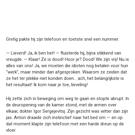
Gretig pakte hij zijn telefoon en toetste snel een nummer.
— Lieverd! Ja, ik ben het! — fluisterde hij, bijna stikkend van
vreugde. — Klaar! Ze is dood! Hoor je? Dood! We zijn vrij! Nu is
alles van ons! Ja, we moeten die idioten nog betalen voor hun
“werk”, maar minder dan afgesproken. Waarom ze zeiden dat
ze het ter plekke niet konden doen… ach, het belangrijkste is
het resultaat! Ik kom naar je toe, lieveling!
Hij zette zich in beweging om weg te gaan en stopte abrupt. In
de deuropening van de kamer stond, met de armen over
elkaar, dokter Igor Sergejevitsj. Zijn gezicht was witter dan zijn
jas. Anton draaide zich instinctief naar het bed om — en op
dat moment klapte zijn telefoon met een harde dreun op de
vloer.