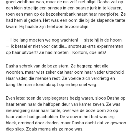
goed zichtbaar was, maar de nis zelf niet altijd. Dasha zat op
een klein stoeltje een prinses in een paarse jurk in te kleuren,
toen een man op de bezoekersbank naast haar neerplofte. Ze
had hem al gezien. Het was een oom die bij de slapende tante
kwam. Hij haalde zijn telefoon tevoorschijn.
— Hoe lang moeten we nog wachten! — siste hij in de hoorn.
— Ik betaal er niet voor dat die… snotneus-arts experimenten
op haar uitvoert! Ze had moeten… Kortom, doe iets!
Dasha schrok van de boze stem. Ze begreep niet alle
woorden, maar wist zeker dat haar oom haar vader uitschold.
Haar vader, die mensen redt. Ze voelde zich verdrietig en
bang. De man stond abrupt op en liep snel weg.
Even later, toen de verpleegsters bezig waren, sloop Dasha op
haar tenen naar de halfopen deur van kamer zeven. Ze was
nieuwsgierig naar haar tante, over wie de boze oom zo op
haar vader had gescholden. De vrouw in het bed was erg
bleek, omringd door draden, maar Dasha dacht dat ze gewoon
diep sliep. Zoals mama als ze moe was.