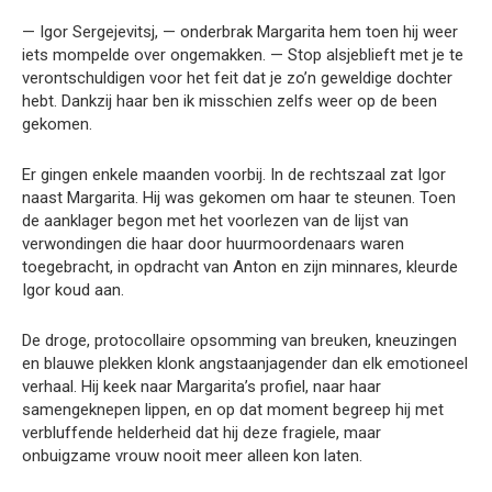
— Igor Sergejevitsj, — onderbrak Margarita hem toen hij weer
iets mompelde over ongemakken. — Stop alsjeblieft met je te
verontschuldigen voor het feit dat je zo’n geweldige dochter
hebt. Dankzij haar ben ik misschien zelfs weer op de been
gekomen.
Er gingen enkele maanden voorbij. In de rechtszaal zat Igor
naast Margarita. Hij was gekomen om haar te steunen. Toen
de aanklager begon met het voorlezen van de lijst van
verwondingen die haar door huurmoordenaars waren
toegebracht, in opdracht van Anton en zijn minnares, kleurde
Igor koud aan.
De droge, protocollaire opsomming van breuken, kneuzingen
en blauwe plekken klonk angstaanjagender dan elk emotioneel
verhaal. Hij keek naar Margarita’s profiel, naar haar
samengeknepen lippen, en op dat moment begreep hij met
verbluffende helderheid dat hij deze fragiele, maar
onbuigzame vrouw nooit meer alleen kon laten.