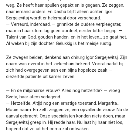
weg. Ze heeft haar spullen gepakt en is gegaan. Ze zeggen,
naar iemand anders. En Dasha blijft alleen achter. Igor
Sergejevitsj wordt er helemaal door verscheurd.
— Verreurd, inderdaad, — grinnikte de oudere verpleegster,
maar in haar stem lag geen oordeel, eerder bitter begrip. —
Talent van God, gouden handen, en in het leven… zo gaat het.
Al weken bij zijn dochter. Gelukkig is het meisje rustig.
Ze zwegen beiden, denkend aan chirurg Igor Sergejevitsj. Zijn
naam was overal in het ziekenhuis bekend. Vooral nadat hij
zich had overgegeven aan een bijna hopeloze zaak —
diezelfde patiënte uit kamer zeven.
— En de miljonairse vrouw? Alles nog hetzelfde? — vroeg
Sveta, haar stem verlagend.
— Hetzelfde. Altijd nog een ernstige toestand. Margarita…
Mooie naam. En zelf, zeggen ze, een opvallende vrouw. Na de
aanval gebracht. Onze specialisten konden niets doen, maar
Sergejevitsj greep in. Hij redde haar. Nu laat hij haar niet los,
hopend dat ze uit het coma zal ontwaken.