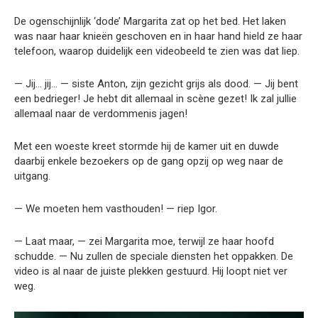
De ogenschijnlijk ‘dode’ Margarita zat op het bed. Het laken
was naar haar knieën geschoven en in haar hand hield ze haar
telefoon, waarop duidelijk een videobeeld te zien was dat liep.
— Jij… jij… — siste Anton, zijn gezicht grijs als dood. — Jij bent
een bedrieger! Je hebt dit allemaal in scène gezet! Ik zal jullie
allemaal naar de verdommenis jagen!
Met een woeste kreet stormde hij de kamer uit en duwde
daarbij enkele bezoekers op de gang opzij op weg naar de
uitgang.
— We moeten hem vasthouden! — riep Igor.
— Laat maar, — zei Margarita moe, terwijl ze haar hoofd
schudde. — Nu zullen de speciale diensten het oppakken. De
video is al naar de juiste plekken gestuurd. Hij loopt niet ver
weg.