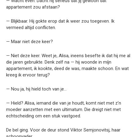
— Wacht even. Dacht hij serieus dat jij gewoon dat
appartement zou afstaan?
— Blijkbaar. Hij gokte erop dat ik weer zou toegeven. Ik
vermeed altijd conflicten.
— Maar niet deze keer?
— Niet deze keer. Weet je, Alisa, ineens besefte ik dat hij me al
die jaren gebruikte. Denk zelf na — hij woonde in míjn
appartement, ik kookte, deed de was, maakte schoon. En wat
kreeg ik ervoor terug?
— Nou ja, hij hield toch van je…
— Hield? Alisa, iemand die van je houdt, komt niet met z’n
moeder aanzetten met een ultimatum. Die dreigt niet met
echtscheiding om een stuk vastgoed.
De bel ging. Voor de deur stond Viktor Semjonovitsj, haar
schoonvader.