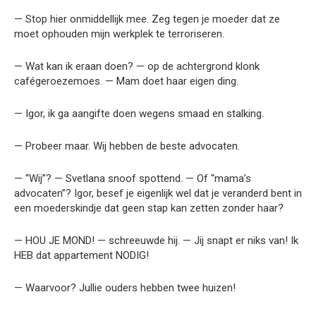
— Stop hier onmiddellijk mee. Zeg tegen je moeder dat ze
moet ophouden mijn werkplek te terroriseren.
— Wat kan ik eraan doen? — op de achtergrond klonk
cafégeroezemoes. — Mam doet haar eigen ding.
— Igor, ik ga aangifte doen wegens smaad en stalking.
— Probeer maar. Wij hebben de beste advocaten.
— “Wij”? — Svetlana snoof spottend. — Of “mama’s
advocaten”? Igor, besef je eigenlijk wel dat je veranderd bent in
een moederskindje dat geen stap kan zetten zonder haar?
— HOU JE MOND! — schreeuwde hij. — Jij snapt er niks van! Ik
HEB dat appartement NODIG!
— Waarvoor? Jullie ouders hebben twee huizen!