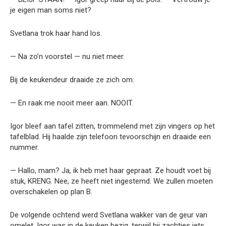
je eigen man soms niet?
Svetlana trok haar hand los.
— Na zo’n voorstel — nu niet meer.
Bij de keukendeur draaide ze zich om:
— En raak me nooit meer aan. NOOIT.
Igor bleef aan tafel zitten, trommelend met zijn vingers op het
tafelblad. Hij haalde zijn telefoon tevoorschijn en draaide een
nummer.
— Hallo, mam? Ja, ik heb met haar gepraat. Ze houdt voet bij
stuk, KRENG. Nee, ze heeft niet ingestemd. We zullen moeten
overschakelen op plan B.
De volgende ochtend werd Svetlana wakker van de geur van
omelet. Igor was in de keuken bezig, terwijl hij zachtjes iets