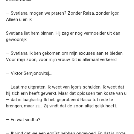
— Svetlana, mogen we praten? Zonder Raisa, zonder Igor.
Alleen u en ik.
Svetlana liet hem binnen. Hij zag er nog vermoeider uit dan
gewoonlijk.
— Svetlana, ik ben gekomen om mijn excuses aan te bieden.
Voor mijn zoon, voor mijn vrouw. Dit is allemaal verkeerd.
— Viktor Semjonovitsj…
— Laat me uitpraten. Ik weet van Igor’s schulden. Ik weet dat
hij zich erin heeft gewerkt. Maar dat oplossen ten koste van u
— dat is laaghartig. Ik heb geprobeerd Raisa tot rede te
brengen, maar zij… Zij vindt dat de zoon altijd gelijk heeft.
— En wat vindt u?
— Ik vind dat we een egoïst hebben opgevoed. En dat is onze