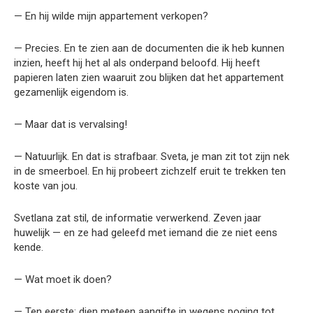
— En hij wilde mijn appartement verkopen?
— Precies. En te zien aan de documenten die ik heb kunnen
inzien, heeft hij het al als onderpand beloofd. Hij heeft
papieren laten zien waaruit zou blijken dat het appartement
gezamenlijk eigendom is.
— Maar dat is vervalsing!
— Natuurlijk. En dat is strafbaar. Sveta, je man zit tot zijn nek
in de smeerboel. En hij probeert zichzelf eruit te trekken ten
koste van jou.
Svetlana zat stil, de informatie verwerkend. Zeven jaar
huwelijk — en ze had geleefd met iemand die ze niet eens
kende.
— Wat moet ik doen?
— Ten eerste: dien meteen aangifte in wegens poging tot