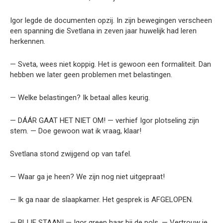
Igor legde de documenten opzij. In zijn bewegingen verscheen
een spanning die Svetlana in zeven jaar huwelijk had leren
herkennen.
— Sveta, wees niet koppig. Het is gewoon een formaliteit. Dan
hebben we later geen problemen met belastingen.
— Welke belastingen? Ik betaal alles keurig.
— DÁÁR GAAT HET NIET OM! — verhief Igor plotseling zijn
stem. — Doe gewoon wat ik vraag, klaar!
Svetlana stond zwijgend op van tafel.
— Waar ga je heen? We zijn nog niet uitgepraat!
— Ik ga naar de slaapkamer. Het gesprek is AFGELOPEN.
— BLIJF STAAN! — Igor greep haar bij de pols. — Vertrouw je