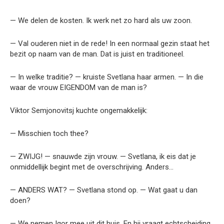
— We delen de kosten. Ik werk net zo hard als uw zoon.
— Val ouderen niet in de rede! In een normaal gezin staat het
bezit op naam van de man. Dat is juist en traditioneel.
— In welke traditie? — kruiste Svetlana haar armen. — In die
waar de vrouw EIGENDOM van de man is?
Viktor Semjonovitsj kuchte ongemakkelijk:
— Misschien toch thee?
— ZWIJG! — snauwde zijn vrouw. — Svetlana, ik eis dat je
onmiddellijk begint met de overschrijving. Anders…
— ANDERS WAT? — Svetlana stond op. — Wat gaat u dan
doen?
— We nemen Igor mee uit dit huis. En hij vraagt echtscheiding