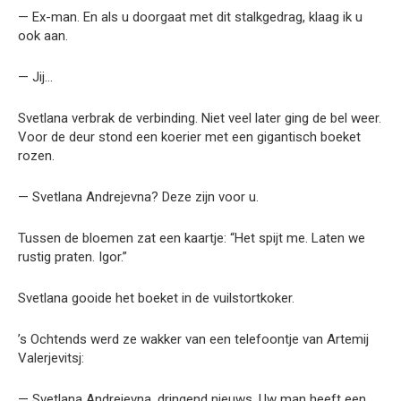
— Ex-man. En als u doorgaat met dit stalkgedrag, klaag ik u
ook aan.
— Jij…
Svetlana verbrak de verbinding. Niet veel later ging de bel weer.
Voor de deur stond een koerier met een gigantisch boeket
rozen.
— Svetlana Andrejevna? Deze zijn voor u.
Tussen de bloemen zat een kaartje: “Het spijt me. Laten we
rustig praten. Igor.”
Svetlana gooide het boeket in de vuilstortkoker.
’s Ochtends werd ze wakker van een telefoontje van Artemij
Valerjevitsj:
— Svetlana Andrejevna, dringend nieuws. Uw man heeft een