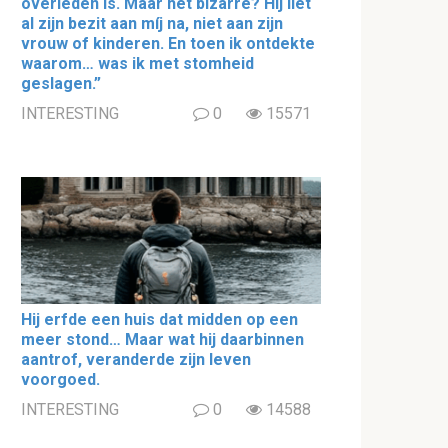
overleden is. Maar het bizarre? Hij liet
al zijn bezit aan míj na, niet aan zijn
vrouw of kinderen. En toen ik ontdekte
waarom… was ik met stomheid
geslagen.”
INTERESTING
0
15571
Hij erfde een huis dat midden op een
meer stond… Maar wat hij daarbinnen
aantrof, veranderde zijn leven
voorgoed.
INTERESTING
0
14588