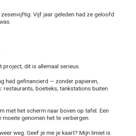
j zesenvijftig. Vijf jaar geleden had ze geloofd
 was.
.
t project, dit is allemaal serieus.
lang had gefinancierd — zonder papieren,
: restaurants, boetieks, tankstations buiten
em met het scherm naar boven op tafel. Een
de moeite genomen het te verbergen.
eer weg. Geef je me je kaart? Mijn limiet is