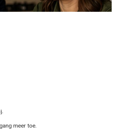
j.
egang meer toe.