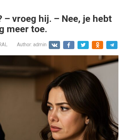
? – vroeg hij. – Nee, je hebt
g meer toe.
RAL
Author:
admin