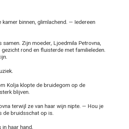
 kamer binnen, glimlachend. — Iedereen
es samen. Zijn moeder, Ljoedmila Petrovna,
 gezicht rond en fluisterde met familieleden.
ijn.
uziek.
om Kolja klopte de bruidegom op de
terk blijven.
vna terwijl ze van haar wijn nipte. — Hou je
s de bruidsschat op is.
s in haar hand.