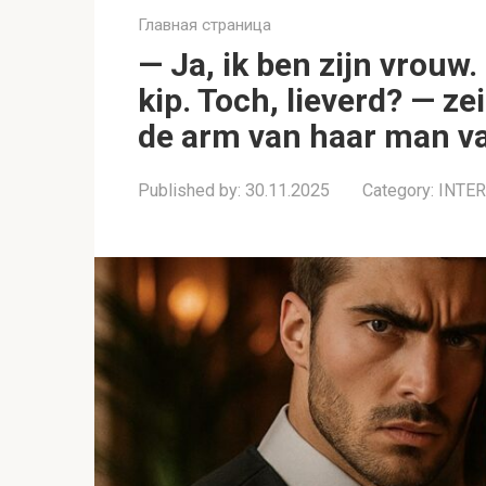
Главная страница
— Ja, ik ben zijn vrouw
kip. Toch, lieverd? — ze
de arm van haar man va
Published by:
30.11.2025
Category:
INTE