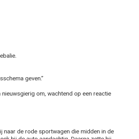
ebalie.
sschema geven.”
h nieuwsgierig om, wachtend op een reactie
 hij naar de rode sportwagen die midden in de
k hij de auto aandachtig. Daarna zette hij