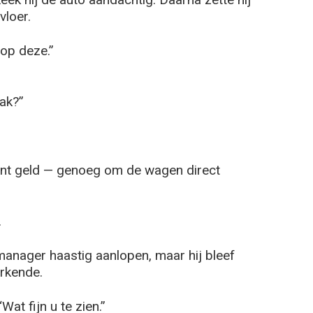
vloer.
oop deze.”
ak?”
ant geld — genoeg om de wagen direct
.
ager haastig aanlopen, maar hij bleef
erkende.
at fijn u te zien.”