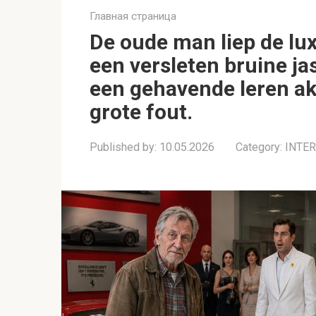
Главная страница
De oude man liep de lu
een versleten bruine j
een gehavende leren ak
grote fout.
Published by:
10.05.2026
Category:
INTE