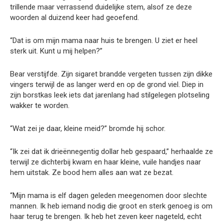
trillende maar verrassend duidelijke stem, alsof ze deze
woorden al duizend keer had geoefend.
“Dat is om mijn mama naar huis te brengen. U ziet er heel
sterk uit. Kunt u mij helpen?”
Bear verstijfde. Zijn sigaret brandde vergeten tussen zijn dikke
vingers terwijl de as langer werd en op de grond viel. Diep in
zijn borstkas leek iets dat jarenlang had stilgelegen plotseling
wakker te worden.
“Wat zei je daar, kleine meid?” bromde hij schor.
“Ik zei dat ik drieënnegentig dollar heb gespaard,” herhaalde ze
terwijl ze dichterbij kwam en haar kleine, vuile handjes naar
hem uitstak. Ze bood hem alles aan wat ze bezat.
“Mijn mama is elf dagen geleden meegenomen door slechte
mannen. Ik heb iemand nodig die groot en sterk genoeg is om
haar terug te brengen. Ik heb het zeven keer nageteld, echt