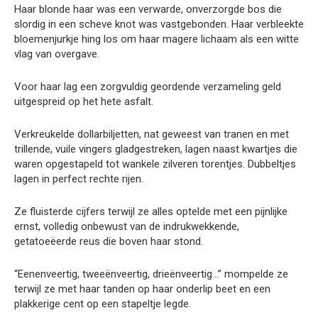
Haar blonde haar was een verwarde, onverzorgde bos die
slordig in een scheve knot was vastgebonden. Haar verbleekte
bloemenjurkje hing los om haar magere lichaam als een witte
vlag van overgave.
Voor haar lag een zorgvuldig geordende verzameling geld
uitgespreid op het hete asfalt.
Verkreukelde dollarbiljetten, nat geweest van tranen en met
trillende, vuile vingers gladgestreken, lagen naast kwartjes die
waren opgestapeld tot wankele zilveren torentjes. Dubbeltjes
lagen in perfect rechte rijen.
Ze fluisterde cijfers terwijl ze alles optelde met een pijnlijke
ernst, volledig onbewust van de indrukwekkende,
getatoeëerde reus die boven haar stond.
“Eenenveertig, tweeënveertig, drieënveertig…” mompelde ze
terwijl ze met haar tanden op haar onderlip beet en een
plakkerige cent op een stapeltje legde.