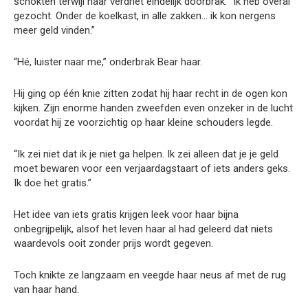
schokten terwijl haar verdriet eindelijk doorbrak. “Ik heb overal
gezocht. Onder de koelkast, in alle zakken… ik kon nergens
meer geld vinden.”
“Hé, luister naar me,” onderbrak Bear haar.
Hij ging op één knie zitten zodat hij haar recht in de ogen kon
kijken. Zijn enorme handen zweefden even onzeker in de lucht
voordat hij ze voorzichtig op haar kleine schouders legde.
“Ik zei niet dat ik je niet ga helpen. Ik zei alleen dat je je geld
moet bewaren voor een verjaardagstaart of iets anders geks.
Ik doe het gratis.”
Het idee van iets gratis krijgen leek voor haar bijna
onbegrijpelijk, alsof het leven haar al had geleerd dat niets
waardevols ooit zonder prijs wordt gegeven.
Toch knikte ze langzaam en veegde haar neus af met de rug
van haar hand.