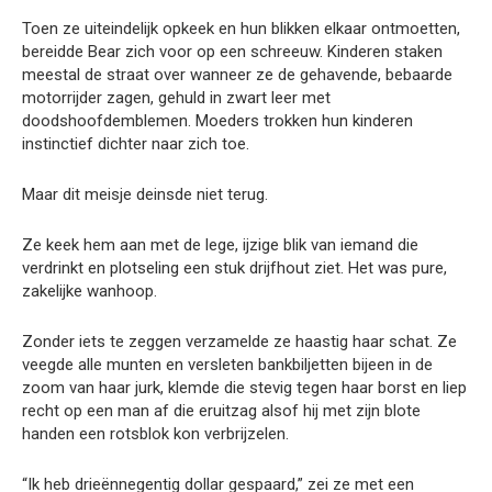
Toen ze uiteindelijk opkeek en hun blikken elkaar ontmoetten,
bereidde Bear zich voor op een schreeuw. Kinderen staken
meestal de straat over wanneer ze de gehavende, bebaarde
motorrijder zagen, gehuld in zwart leer met
doodshoofdemblemen. Moeders trokken hun kinderen
instinctief dichter naar zich toe.
Maar dit meisje deinsde niet terug.
Ze keek hem aan met de lege, ijzige blik van iemand die
verdrinkt en plotseling een stuk drijfhout ziet. Het was pure,
zakelijke wanhoop.
Zonder iets te zeggen verzamelde ze haastig haar schat. Ze
veegde alle munten en versleten bankbiljetten bijeen in de
zoom van haar jurk, klemde die stevig tegen haar borst en liep
recht op een man af die eruitzag alsof hij met zijn blote
handen een rotsblok kon verbrijzelen.
“Ik heb drieënnegentig dollar gespaard,” zei ze met een