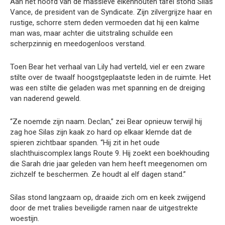
Aan het hoofd van de massieve eikenhouten tafel stond Silas
Vance, de president van de Syndicate. Zijn zilvergrijze haar en
rustige, schorre stem deden vermoeden dat hij een kalme
man was, maar achter die uitstraling schuilde een
scherpzinnig en meedogenloos verstand.
Toen Bear het verhaal van Lily had verteld, viel er een zware
stilte over de twaalf hoogstgeplaatste leden in de ruimte. Het
was een stilte die geladen was met spanning en de dreiging
van naderend geweld.
“Ze noemde zijn naam. Declan,” zei Bear opnieuw terwijl hij
zag hoe Silas zijn kaak zo hard op elkaar klemde dat de
spieren zichtbaar spanden. “Hij zit in het oude
slachthuiscomplex langs Route 9. Hij zoekt een boekhouding
die Sarah drie jaar geleden van hem heeft meegenomen om
zichzelf te beschermen. Ze houdt al elf dagen stand.”
Silas stond langzaam op, draaide zich om en keek zwijgend
door de met tralies beveiligde ramen naar de uitgestrekte
woestijn.