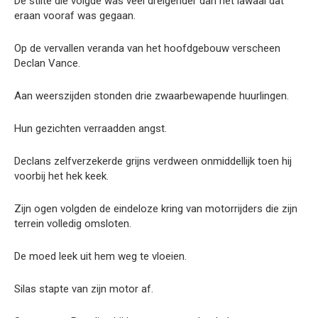
De stilte die volgde was veel dreigender dan het lawaai dat
eraan vooraf was gegaan.
Op de vervallen veranda van het hoofdgebouw verscheen
Declan Vance.
Aan weerszijden stonden drie zwaarbewapende huurlingen.
Hun gezichten verraadden angst.
Declans zelfverzekerde grijns verdween onmiddellijk toen hij
voorbij het hek keek.
Zijn ogen volgden de eindeloze kring van motorrijders die zijn
terrein volledig omsloten.
De moed leek uit hem weg te vloeien.
Silas stapte van zijn motor af.