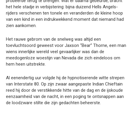
probeerde terug te brengen. Wat er daarna gebeurde, bracht
het hele stadje in verbijstering: bijna duizend Hells Angels-
rijders verschenen ten tonele en veranderden de kleine hoop
van een kind in een indrukwekkend moment dat niemand had
zien aankomen.
Het rauwe gebrom van de snelweg was altijd een
toevluchtsoord geweest voor Jaxson “Bear” Thorne, een man
wiens innerlijke wereld veel gevaarlijker was dan de
meedogenloze woestijn van Nevada die zich eindeloos om
hem heen uitstrekte.
Al eenendertig uur volgde hij de hypnotiserende witte strepen
van Interstate 80. Op zijn zwaar aangepaste Indian Chieftain
reed hij door de verstikkende hitte van de dag en de ijskoude
eenzaamheid van de nacht, in een poging te ontsnappen aan
de loodzware stilte die zijn gedachten beheerste.