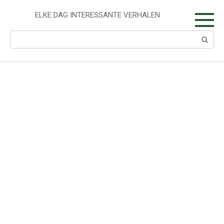
Skip
to
ELKE DAG INTERESSANTE VERHALEN
content
Search: