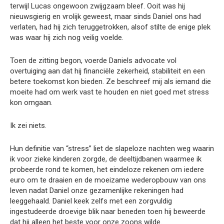
terwijl Lucas ongewoon zwijgzaam bleef. Ooit was hij
nieuwsgierig en vrolijk geweest, maar sinds Daniel ons had
verlaten, had hij zich teruggetrokken, alsof stilte de enige plek
was waar hij zich nog veilig voelde.
Toen de zitting begon, voerde Daniels advocate vol
overtuiging aan dat hij financiële zekerheid, stabiliteit en een
betere toekomst kon bieden. Ze beschreef mij als iemand die
moeite had om werk vast te houden en niet goed met stress
kon omgaan.
Ik zei niets.
Hun definitie van “stress” liet de slapeloze nachten weg waarin
ik voor zieke kinderen zorgde, de deeltijdbanen waarmee ik
probeerde rond te komen, het eindeloze rekenen om iedere
euro om te draaien en de moeizame wederopbouw van ons
leven nadat Daniel onze gezamenlijke rekeningen had
leeggehaald. Daniel keek zelfs met een zorgvuldig
ingestudeerde droevige blik naar beneden toen hij beweerde
dat hij alleen het beste voor onze zoons wilde.