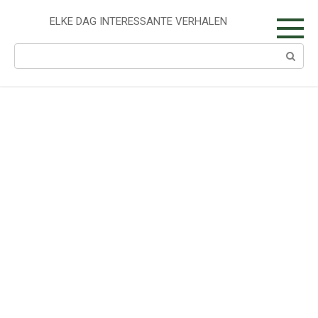
Skip
to
ELKE DAG INTERESSANTE VERHALEN
content
Search: