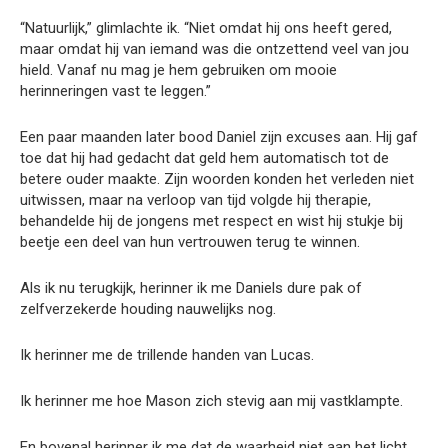
“Natuurlijk,” glimlachte ik. “Niet omdat hij ons heeft gered,
maar omdat hij van iemand was die ontzettend veel van jou
hield. Vanaf nu mag je hem gebruiken om mooie
herinneringen vast te leggen.”
Een paar maanden later bood Daniel zijn excuses aan. Hij gaf
toe dat hij had gedacht dat geld hem automatisch tot de
betere ouder maakte. Zijn woorden konden het verleden niet
uitwissen, maar na verloop van tijd volgde hij therapie,
behandelde hij de jongens met respect en wist hij stukje bij
beetje een deel van hun vertrouwen terug te winnen.
Als ik nu terugkijk, herinner ik me Daniels dure pak of
zelfverzekerde houding nauwelijks nog.
Ik herinner me de trillende handen van Lucas.
Ik herinner me hoe Mason zich stevig aan mij vastklampte.
En bovenal herinner ik me dat de waarheid niet aan het licht